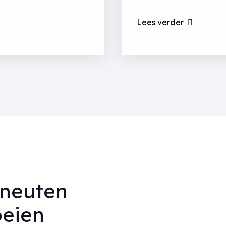
Lees verder
hneuten
oeien