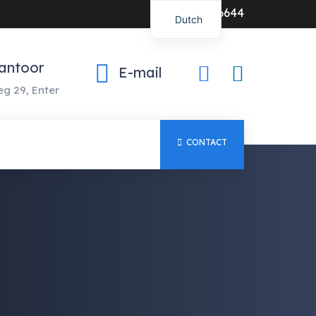
0547-386644
Dutch
antoor
E-mail
g 29, Enter
CONTACT