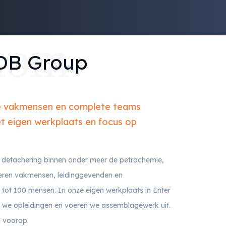
kom
 DB Group
he vakmensen en complete teams
et eigen werkplaats en focus op
he detachering binnen onder meer de petrochemie,
eren vakmensen, leidinggevenden en
 tot 100 mensen. In onze eigen werkplaats in Enter
 we opleidingen en voeren we assemblagewerk uit.
jd voorop.