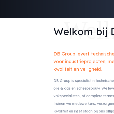
Wel
Welkom bij
DB Group levert technisc
voor industrieprojecten, m
kwaliteit en veiligheid.
DB Group is specialist in technisc
olie & gas en scheepsbouw. We lev
vakspecialisten, of complete teams
trainen we medewerkers, verzorgen
Kwaliteit en inzet staan bij ons alti