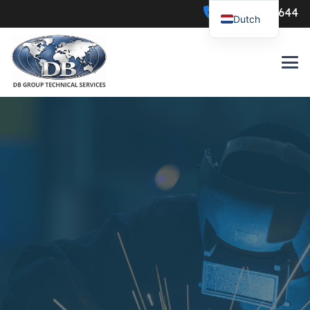
0547-386644
Dutch