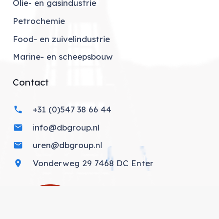
Olie- en gasindustrie
Petrochemie
Food- en zuivelindustrie
Marine- en scheepsbouw
Contact
+31 (0)547 38 66 44
phone
info@dbgroup.nl
mail
uren@dbgroup.nl
mail
SOLLICITEER NU
Vonderweg 29 7468 DC Enter
location_on