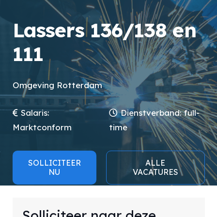
Lassers 136/138 en
111
Omgeving Rotterdam
Salaris:
Dienstverband:
full-
Marktconform
time
SOLLICITEER
ALLE
NU
VACATURES
Solliciteer naar deze