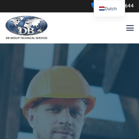
0547-386644
Dutch