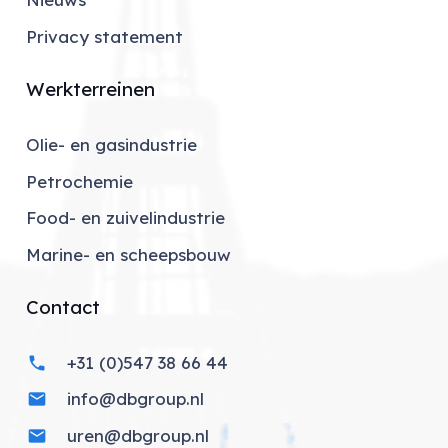
Privacy statement
Werkterreinen
Olie- en gasindustrie
Petrochemie
Food- en zuivelindustrie
Marine- en scheepsbouw
Contact
+31 (0)547 38 66 44
phone
info@dbgroup.nl
mail
uren@dbgroup.nl
mail