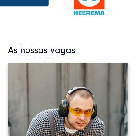
Vagas
As nossas vagas