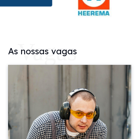
Vagas
As nossas vagas