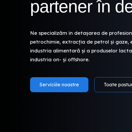
partener în d
Ne specializăm în detașarea de profesion
petrochimie, extracția de petrol și gaze, 
industria alimentară și a produselor lacta
industria on- și offshore.
Serviciile noastre
Toate postu