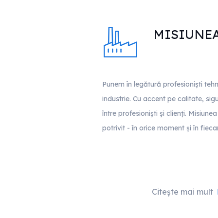
MISIUNE
Punem în legătură profesioniști tehn
industrie. Cu accent pe calitate, sig
între profesioniști și clienți. Misiun
potrivit - în orice moment și în fiec
Citește mai mult