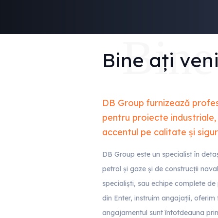
Bine 
Bine ați ven
DB Group furnizează profesi
pentru proiecte industriale,
accentul pe calitate și sigu
DB Group este un specialist în detaș
petrol și gaze și de construcții nava
specialiști, sau echipe complete de 
din Enter, instruim angajații, oferim
angajamentul sunt întotdeauna prim