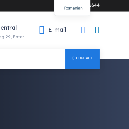
0547-386644
Romanian
central
E-mail
g 29, Enter
CONTACT