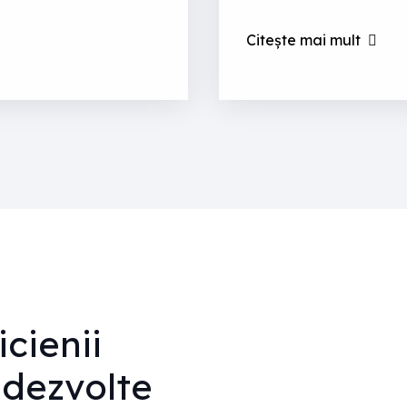
Citește mai mult
cienii
 dezvolte