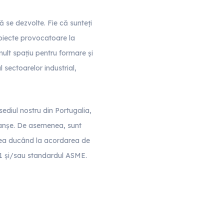
ă se dezvolte. Fie că sunteți
oiecte provocatoare la
lt spațiu pentru formare și
l sectoarelor industrial,
ediul nostru din Portugalia,
lanșe. De asemenea, sunt
stea ducând la acordarea de
-1 și/sau standardul ASME.