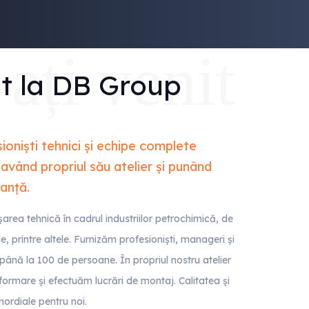
ați venit
it la DB Group
oniști tehnici și echipe complete
 având propriul său atelier și punând
ranță.
area tehnică în cadrul industriilor petrochimică, de
le, printre altele. Furnizăm profesioniști, manageri și
până la 100 de persoane. În propriul nostru atelier
 formare și efectuăm lucrări de montaj. Calitatea și
ordiale pentru noi.