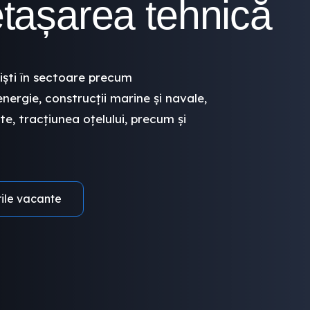
etașarea tehnică
iști în sectoare precum
energie, construcții marine și navale,
te, tracțiunea oțelului, precum și
rile vacante