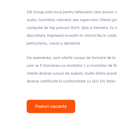
DB Group este locul pentru tehnicienii care doresc s
sudor, montator, mecanic sau supervizor. Oferim pr
companii de top precum BAM, Spie și Siemens. Cu mu
dezvoltare, împreună investim în viitorul tău în cadru
petrochimic, naval și alimentar.
De asemenea, sunt oferite cursuri de formare de la s
cum ar fi formarea ca montator 1 și montator de f
oferite diverse cursuri de sudură, multe dintre ace
diverse certificate în conformitate cu ISO EN 9606
Posturi vacante