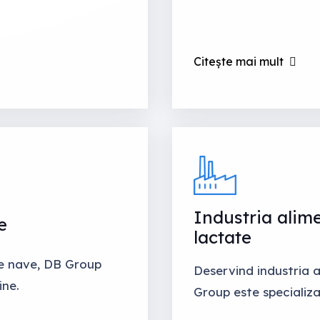
Citește mai mult
Industria alim
e
lactate
 de nave, DB Group
Deservind industria a
ine.
Group este specializa