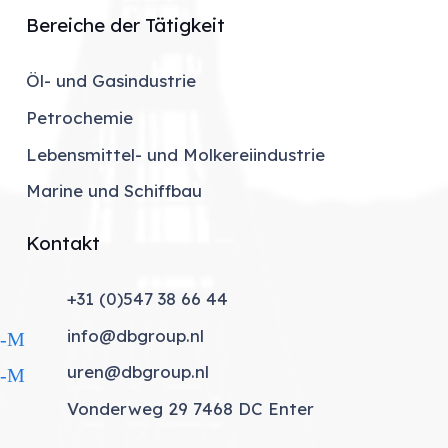
Bereiche der Tätigkeit
Öl- und Gasindustrie
Petrochemie
Lebensmittel- und Molkereiindustrie
Marine und Schiffbau
Kontakt
+31 (0)547 38 66 44
elefon
info@dbgroup.nl
E-Mail
uren@dbgroup.nl
E-Mail
Vonderweg 29 7468 DC Enter
ndort_an