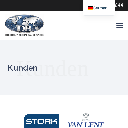
0547-386644
German
Kunden
Kunden