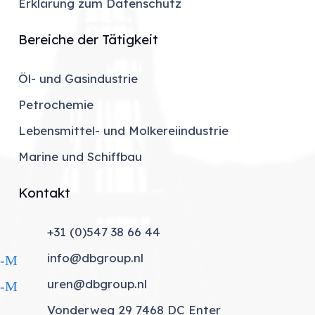
Erklärung zum Datenschutz
Bereiche der Tätigkeit
Öl- und Gasindustrie
Petrochemie
Lebensmittel- und Molkereiindustrie
Marine und Schiffbau
Kontakt
+31 (0)547 38 66 44
elefon
info@dbgroup.nl
E-Mail
uren@dbgroup.nl
E-Mail
Vonderweg 29 7468 DC Enter
ndort_an